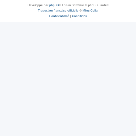
Développé par
phpBB
® Forum Software © phpBB Limited
Traduction française officielle
©
Miles Cellar
Confidentialité
|
Conditions