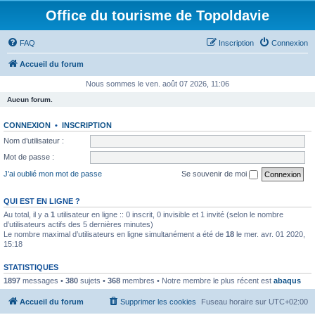
Office du tourisme de Topoldavie
FAQ
Inscription
Connexion
Accueil du forum
Nous sommes le ven. août 07 2026, 11:06
Aucun forum.
CONNEXION
•
INSCRIPTION
Nom d’utilisateur :
Mot de passe :
J’ai oublié mon mot de passe
Se souvenir de moi
QUI EST EN LIGNE ?
Au total, il y a
1
utilisateur en ligne :: 0 inscrit, 0 invisible et 1 invité (selon le nombre
d’utilisateurs actifs des 5 dernières minutes)
Le nombre maximal d’utilisateurs en ligne simultanément a été de
18
le mer. avr. 01 2020,
15:18
STATISTIQUES
1897
messages •
380
sujets •
368
membres • Notre membre le plus récent est
abaqus
Accueil du forum
Supprimer les cookies
Fuseau horaire sur
UTC+02:00