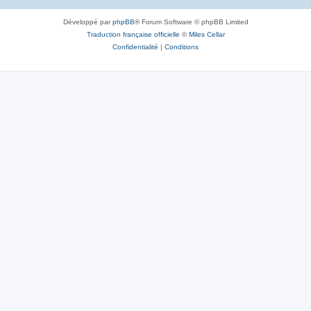
Développé par
phpBB
® Forum Software © phpBB Limited
Traduction française officielle
©
Miles Cellar
Confidentialité
|
Conditions