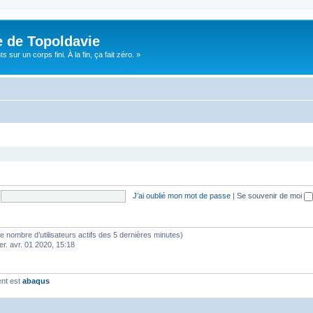
e de Topoldavie
sur un corps fini. À la fin, ça fait zéro. »
J’ai oublié mon mot de passe
|
Se souvenir de moi
lon le nombre d’utilisateurs actifs des 5 dernières minutes)
er. avr. 01 2020, 15:18
ent est
abaqus