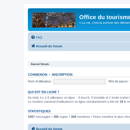
Office du tourism
« La vie, c'est la somme des éléments 
FAQ
Accueil du forum
Aucun forum.
CONNEXION
•
INSCRIPTION
Nom d’utilisateur :
Mot de passe :
QUI EST EN LIGNE ?
Au total, il y a
1
utilisateur en ligne :: 0 inscrit, 0 invisible et 1 invité (se
Le nombre maximal d’utilisateurs en ligne simultanément a été de
18
le m
STATISTIQUES
1897
messages •
380
sujets •
368
membres • Notre membre le plus réc
Accueil du forum