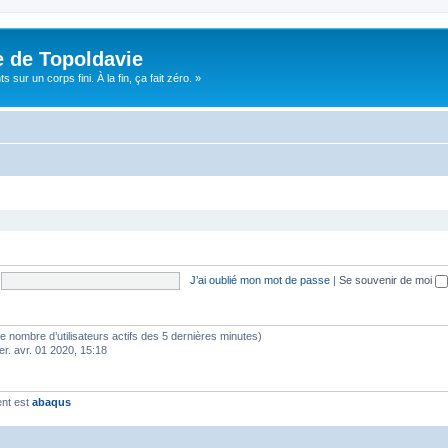
e de Topoldavie
sur un corps fini. À la fin, ça fait zéro. »
J’ai oublié mon mot de passe
|
Se souvenir de moi
lon le nombre d’utilisateurs actifs des 5 dernières minutes)
er. avr. 01 2020, 15:18
ent est
abaqus