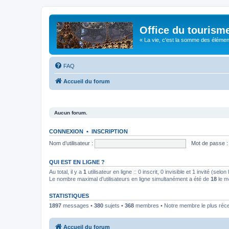
Office du tourism
« La vie, c'est la somme des éléments 
FAQ
Accueil du forum
Aucun forum.
CONNEXION
•
INSCRIPTION
Nom d’utilisateur :
Mot de passe :
QUI EST EN LIGNE ?
Au total, il y a
1
utilisateur en ligne :: 0 inscrit, 0 invisible et 1 invité (se
Le nombre maximal d’utilisateurs en ligne simultanément a été de
18
le m
STATISTIQUES
1897
messages •
380
sujets •
368
membres • Notre membre le plus réc
Accueil du forum