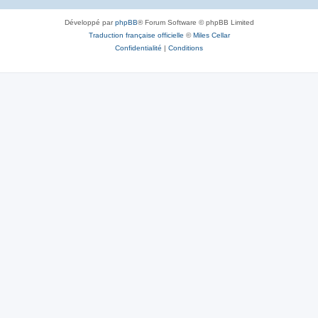
Développé par
phpBB
® Forum Software © phpBB Limited
Traduction française officielle
©
Miles Cellar
Confidentialité
|
Conditions