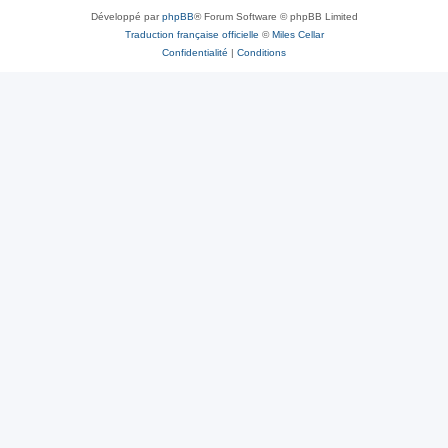
Développé par
phpBB
® Forum Software © phpBB Limited
Traduction française officielle
©
Miles Cellar
Confidentialité
|
Conditions