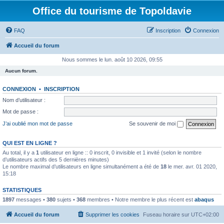
Office du tourisme de Topoldavie
FAQ
Inscription
Connexion
Accueil du forum
Nous sommes le lun. août 10 2026, 09:55
Aucun forum.
CONNEXION
•
INSCRIPTION
Nom d’utilisateur :
Mot de passe :
J’ai oublié mon mot de passe
Se souvenir de moi
QUI EST EN LIGNE ?
Au total, il y a
1
utilisateur en ligne :: 0 inscrit, 0 invisible et 1 invité (selon le nombre
d’utilisateurs actifs des 5 dernières minutes)
Le nombre maximal d’utilisateurs en ligne simultanément a été de
18
le mer. avr. 01 2020,
15:18
STATISTIQUES
1897
messages •
380
sujets •
368
membres • Notre membre le plus récent est
abaqus
Accueil du forum
Supprimer les cookies
Fuseau horaire sur
UTC+02:00