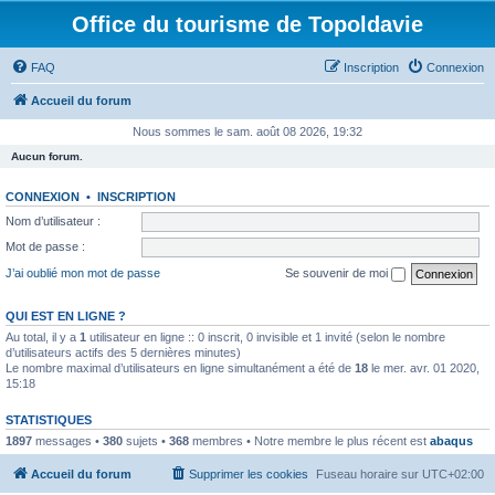
Office du tourisme de Topoldavie
FAQ
Inscription
Connexion
Accueil du forum
Nous sommes le sam. août 08 2026, 19:32
Aucun forum.
CONNEXION
•
INSCRIPTION
Nom d’utilisateur :
Mot de passe :
J’ai oublié mon mot de passe
Se souvenir de moi
QUI EST EN LIGNE ?
Au total, il y a
1
utilisateur en ligne :: 0 inscrit, 0 invisible et 1 invité (selon le nombre
d’utilisateurs actifs des 5 dernières minutes)
Le nombre maximal d’utilisateurs en ligne simultanément a été de
18
le mer. avr. 01 2020,
15:18
STATISTIQUES
1897
messages •
380
sujets •
368
membres • Notre membre le plus récent est
abaqus
Accueil du forum
Supprimer les cookies
Fuseau horaire sur
UTC+02:00