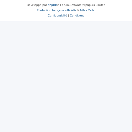
Développé par
phpBB
® Forum Software © phpBB Limited
Traduction française officielle
©
Miles Cellar
Confidentialité
|
Conditions