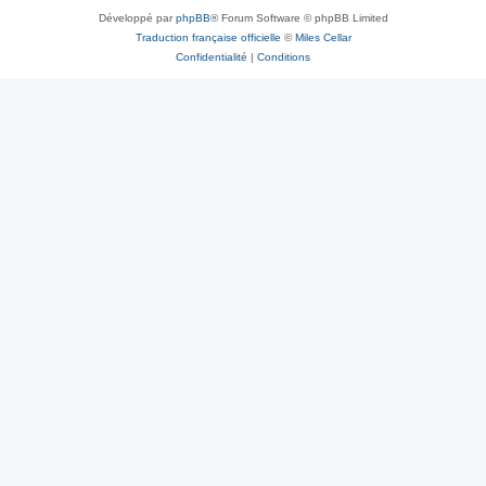
Développé par
phpBB
® Forum Software © phpBB Limited
Traduction française officielle
©
Miles Cellar
Confidentialité
|
Conditions