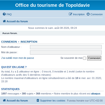
Office du tourisme de Topoldavie
FAQ
Inscription
Connexion
Accueil du forum
Nous sommes le sam. août 08 2026, 09:24
Aucun forum.
CONNEXION
•
INSCRIPTION
Nom d’utilisateur :
Mot de passe :
J’ai oublié mon mot de passe
Se souvenir de moi
QUI EST EN LIGNE ?
Au total, il y a
1
utilisateur en ligne :: 0 inscrit, 0 invisible et 1 invité (selon le nombre
d’utilisateurs actifs des 5 dernières minutes)
Le nombre maximal d’utilisateurs en ligne simultanément a été de
18
le mer. avr. 01 2020,
15:18
STATISTIQUES
1897
messages •
380
sujets •
368
membres • Notre membre le plus récent est
abaqus
Accueil du forum
Supprimer les cookies
Fuseau horaire sur
UTC+02:00