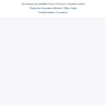
Développé par
phpBB
® Forum Software © phpBB Limited
Traduction française officielle
©
Miles Cellar
Confidentialité
|
Conditions