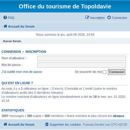
Office du tourisme de Topoldavie
FAQ
Inscription
Connexion
Accueil du forum
Nous sommes le jeu. août 06 2026, 14:55
Aucun forum.
CONNEXION
•
INSCRIPTION
Nom d’utilisateur :
Mot de passe :
J’ai oublié mon mot de passe
Se souvenir de moi
QUI EST EN LIGNE ?
Au total, il y a
1
utilisateur en ligne :: 0 inscrit, 0 invisible et 1 invité (selon le nombre
d’utilisateurs actifs des 5 dernières minutes)
Le nombre maximal d’utilisateurs en ligne simultanément a été de
18
le mer. avr. 01 2020,
15:18
STATISTIQUES
1897
messages •
380
sujets •
368
membres • Notre membre le plus récent est
abaqus
Accueil du forum
Supprimer les cookies
Fuseau horaire sur
UTC+02:00