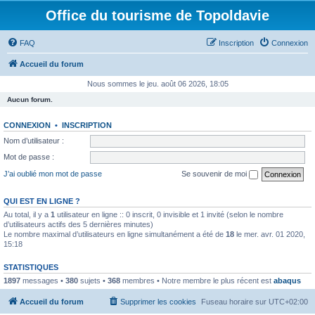
Office du tourisme de Topoldavie
FAQ
Inscription
Connexion
Accueil du forum
Nous sommes le jeu. août 06 2026, 18:05
Aucun forum.
CONNEXION
•
INSCRIPTION
Nom d’utilisateur :
Mot de passe :
J’ai oublié mon mot de passe
Se souvenir de moi
QUI EST EN LIGNE ?
Au total, il y a
1
utilisateur en ligne :: 0 inscrit, 0 invisible et 1 invité (selon le nombre
d’utilisateurs actifs des 5 dernières minutes)
Le nombre maximal d’utilisateurs en ligne simultanément a été de
18
le mer. avr. 01 2020,
15:18
STATISTIQUES
1897
messages •
380
sujets •
368
membres • Notre membre le plus récent est
abaqus
Accueil du forum
Supprimer les cookies
Fuseau horaire sur
UTC+02:00