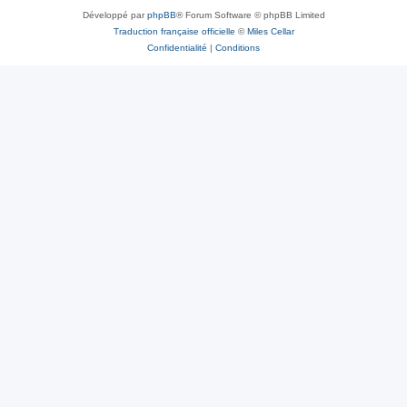
Développé par
phpBB
® Forum Software © phpBB Limited
Traduction française officielle
©
Miles Cellar
Confidentialité
|
Conditions