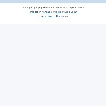
Développé par
phpBB
® Forum Software © phpBB Limited
Traduction française officielle
©
Miles Cellar
Confidentialité
|
Conditions