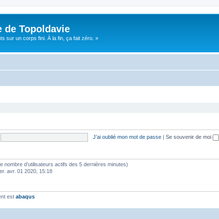
e de Topoldavie
sur un corps fini. À la fin, ça fait zéro. »
J’ai oublié mon mot de passe
|
Se souvenir de moi
lon le nombre d’utilisateurs actifs des 5 dernières minutes)
er. avr. 01 2020, 15:18
ent est
abaqus