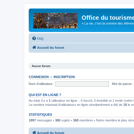
Office du tourism
« La vie, c'est la somme des éléments 
FAQ
Accueil du forum
Aucun forum.
CONNEXION
•
INSCRIPTION
Nom d’utilisateur :
Mot de passe :
QUI EST EN LIGNE ?
Au total, il y a
1
utilisateur en ligne :: 0 inscrit, 0 invisible et 1 invité (se
Le nombre maximal d’utilisateurs en ligne simultanément a été de
18
le m
STATISTIQUES
1897
messages •
380
sujets •
368
membres • Notre membre le plus réc
Accueil du forum