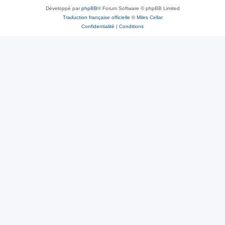
Développé par
phpBB
® Forum Software © phpBB Limited
Traduction française officielle
©
Miles Cellar
Confidentialité
|
Conditions