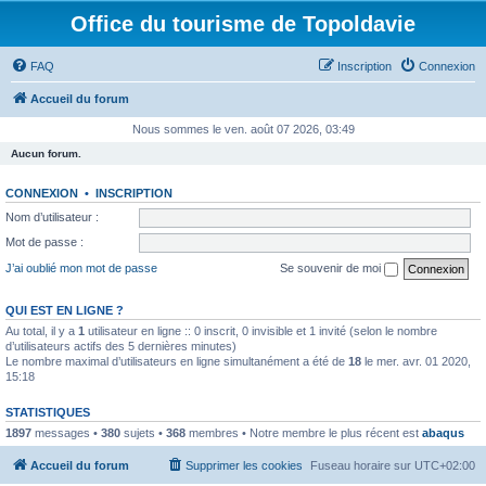
Office du tourisme de Topoldavie
FAQ
Inscription
Connexion
Accueil du forum
Nous sommes le ven. août 07 2026, 03:49
Aucun forum.
CONNEXION
•
INSCRIPTION
Nom d’utilisateur :
Mot de passe :
J’ai oublié mon mot de passe
Se souvenir de moi
QUI EST EN LIGNE ?
Au total, il y a
1
utilisateur en ligne :: 0 inscrit, 0 invisible et 1 invité (selon le nombre
d’utilisateurs actifs des 5 dernières minutes)
Le nombre maximal d’utilisateurs en ligne simultanément a été de
18
le mer. avr. 01 2020,
15:18
STATISTIQUES
1897
messages •
380
sujets •
368
membres • Notre membre le plus récent est
abaqus
Accueil du forum
Supprimer les cookies
Fuseau horaire sur
UTC+02:00