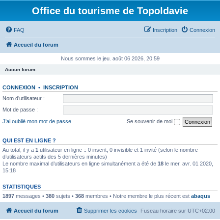
Office du tourisme de Topoldavie
FAQ
Inscription
Connexion
Accueil du forum
Nous sommes le jeu. août 06 2026, 20:59
Aucun forum.
CONNEXION
•
INSCRIPTION
Nom d’utilisateur :
Mot de passe :
J’ai oublié mon mot de passe
Se souvenir de moi
QUI EST EN LIGNE ?
Au total, il y a
1
utilisateur en ligne :: 0 inscrit, 0 invisible et 1 invité (selon le nombre
d’utilisateurs actifs des 5 dernières minutes)
Le nombre maximal d’utilisateurs en ligne simultanément a été de
18
le mer. avr. 01 2020,
15:18
STATISTIQUES
1897
messages •
380
sujets •
368
membres • Notre membre le plus récent est
abaqus
Accueil du forum
Supprimer les cookies
Fuseau horaire sur
UTC+02:00