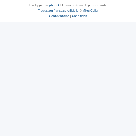
Développé par
phpBB
® Forum Software © phpBB Limited
Traduction française officielle
©
Miles Cellar
Confidentialité
|
Conditions