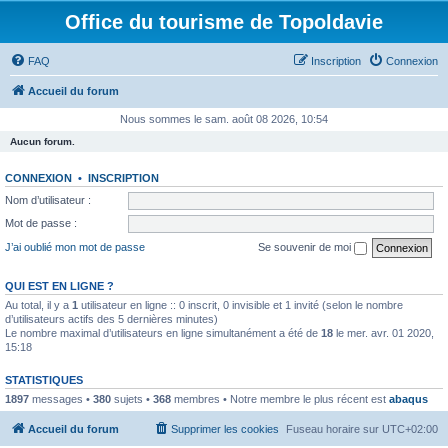
Office du tourisme de Topoldavie
FAQ
Inscription
Connexion
Accueil du forum
Nous sommes le sam. août 08 2026, 10:54
Aucun forum.
CONNEXION
•
INSCRIPTION
Nom d’utilisateur :
Mot de passe :
J’ai oublié mon mot de passe
Se souvenir de moi
QUI EST EN LIGNE ?
Au total, il y a
1
utilisateur en ligne :: 0 inscrit, 0 invisible et 1 invité (selon le nombre
d’utilisateurs actifs des 5 dernières minutes)
Le nombre maximal d’utilisateurs en ligne simultanément a été de
18
le mer. avr. 01 2020,
15:18
STATISTIQUES
1897
messages •
380
sujets •
368
membres • Notre membre le plus récent est
abaqus
Accueil du forum
Supprimer les cookies
Fuseau horaire sur
UTC+02:00