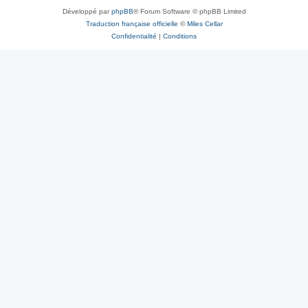
Développé par
phpBB
® Forum Software © phpBB Limited
Traduction française officielle
©
Miles Cellar
Confidentialité
|
Conditions