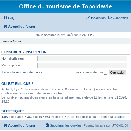
Office du tourisme de Topoldavie
FAQ
Inscription
Connexion
Accueil du forum
Nous sommes le dim. août 09 2026, 14:52
Aucun forum.
CONNEXION
•
INSCRIPTION
Nom d’utilisateur :
Mot de passe :
J’ai oublié mon mot de passe
Se souvenir de moi
QUI EST EN LIGNE ?
Au total, il y a
1
utilisateur en ligne :: 0 inscrit, 0 invisible et 1 invité (selon le nombre
d’utilisateurs actifs des 5 dernières minutes)
Le nombre maximal d’utilisateurs en ligne simultanément a été de
18
le mer. avr. 01 2020,
15:18
STATISTIQUES
1897
messages •
380
sujets •
368
membres • Notre membre le plus récent est
abaqus
Accueil du forum
Supprimer les cookies
Fuseau horaire sur
UTC+02:00