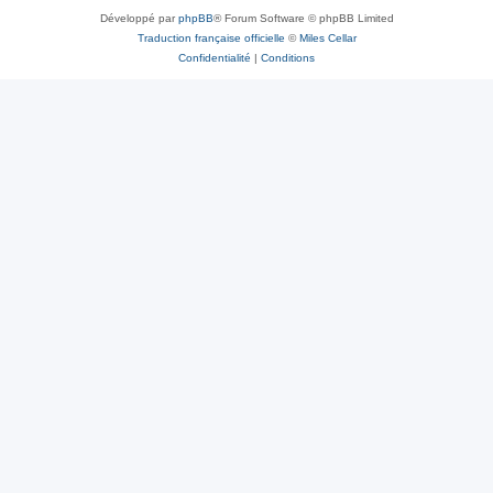
Développé par
phpBB
® Forum Software © phpBB Limited
Traduction française officielle
©
Miles Cellar
Confidentialité
|
Conditions