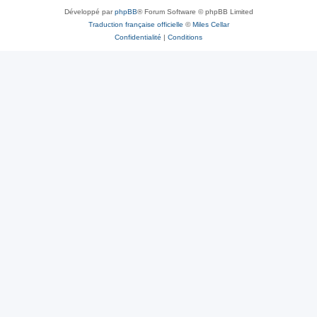
Développé par
phpBB
® Forum Software © phpBB Limited
Traduction française officielle
©
Miles Cellar
Confidentialité
|
Conditions