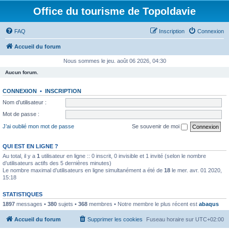
Office du tourisme de Topoldavie
FAQ
Inscription
Connexion
Accueil du forum
Nous sommes le jeu. août 06 2026, 04:30
Aucun forum.
CONNEXION
•
INSCRIPTION
Nom d’utilisateur :
Mot de passe :
J’ai oublié mon mot de passe
Se souvenir de moi
QUI EST EN LIGNE ?
Au total, il y a
1
utilisateur en ligne :: 0 inscrit, 0 invisible et 1 invité (selon le nombre
d’utilisateurs actifs des 5 dernières minutes)
Le nombre maximal d’utilisateurs en ligne simultanément a été de
18
le mer. avr. 01 2020,
15:18
STATISTIQUES
1897
messages •
380
sujets •
368
membres • Notre membre le plus récent est
abaqus
Accueil du forum
Supprimer les cookies
Fuseau horaire sur
UTC+02:00