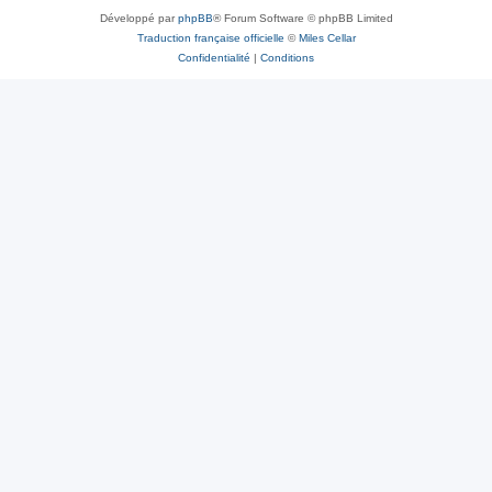
Développé par
phpBB
® Forum Software © phpBB Limited
Traduction française officielle
©
Miles Cellar
Confidentialité
|
Conditions