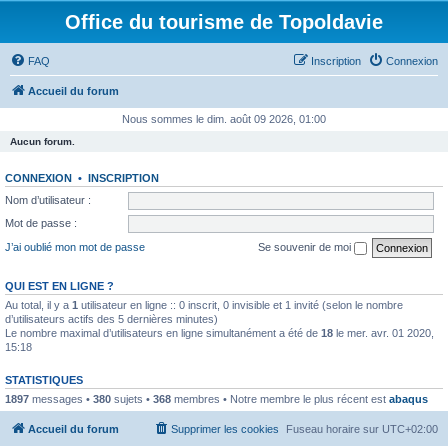
Office du tourisme de Topoldavie
FAQ
Inscription
Connexion
Accueil du forum
Nous sommes le dim. août 09 2026, 01:00
Aucun forum.
CONNEXION
•
INSCRIPTION
Nom d’utilisateur :
Mot de passe :
J’ai oublié mon mot de passe
Se souvenir de moi
QUI EST EN LIGNE ?
Au total, il y a
1
utilisateur en ligne :: 0 inscrit, 0 invisible et 1 invité (selon le nombre
d’utilisateurs actifs des 5 dernières minutes)
Le nombre maximal d’utilisateurs en ligne simultanément a été de
18
le mer. avr. 01 2020,
15:18
STATISTIQUES
1897
messages •
380
sujets •
368
membres • Notre membre le plus récent est
abaqus
Accueil du forum
Supprimer les cookies
Fuseau horaire sur
UTC+02:00