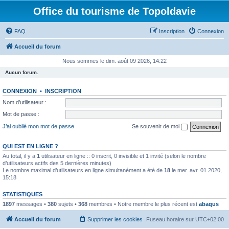
Office du tourisme de Topoldavie
FAQ
Inscription
Connexion
Accueil du forum
Nous sommes le dim. août 09 2026, 14:22
Aucun forum.
CONNEXION
•
INSCRIPTION
Nom d’utilisateur :
Mot de passe :
J’ai oublié mon mot de passe
Se souvenir de moi
QUI EST EN LIGNE ?
Au total, il y a
1
utilisateur en ligne :: 0 inscrit, 0 invisible et 1 invité (selon le nombre
d’utilisateurs actifs des 5 dernières minutes)
Le nombre maximal d’utilisateurs en ligne simultanément a été de
18
le mer. avr. 01 2020,
15:18
STATISTIQUES
1897
messages •
380
sujets •
368
membres • Notre membre le plus récent est
abaqus
Accueil du forum
Supprimer les cookies
Fuseau horaire sur
UTC+02:00