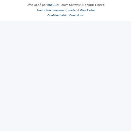
Développé par
phpBB
® Forum Software © phpBB Limited
Traduction française officielle
©
Miles Cellar
Confidentialité
|
Conditions