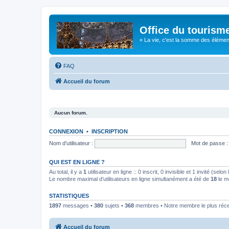
Office du tourism
« La vie, c'est la somme des éléments 
FAQ
Accueil du forum
Aucun forum.
CONNEXION
•
INSCRIPTION
Nom d’utilisateur :
Mot de passe :
QUI EST EN LIGNE ?
Au total, il y a
1
utilisateur en ligne :: 0 inscrit, 0 invisible et 1 invité (se
Le nombre maximal d’utilisateurs en ligne simultanément a été de
18
le m
STATISTIQUES
1897
messages •
380
sujets •
368
membres • Notre membre le plus réc
Accueil du forum