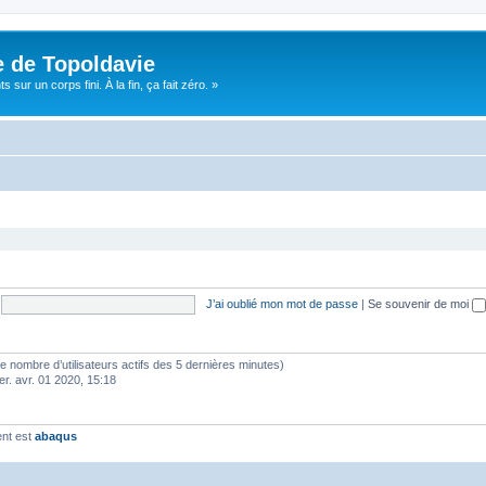
e de Topoldavie
sur un corps fini. À la fin, ça fait zéro. »
J’ai oublié mon mot de passe
|
Se souvenir de moi
lon le nombre d’utilisateurs actifs des 5 dernières minutes)
er. avr. 01 2020, 15:18
ent est
abaqus