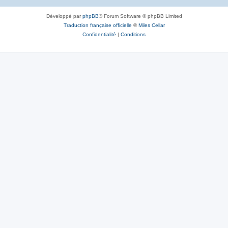
Développé par
phpBB
® Forum Software © phpBB Limited
Traduction française officielle
©
Miles Cellar
Confidentialité
|
Conditions