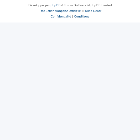
Développé par
phpBB
® Forum Software © phpBB Limited
Traduction française officielle
©
Miles Cellar
Confidentialité
|
Conditions