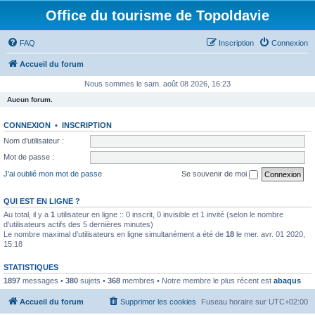
Office du tourisme de Topoldavie
FAQ
Inscription
Connexion
Accueil du forum
Nous sommes le sam. août 08 2026, 16:23
Aucun forum.
CONNEXION
•
INSCRIPTION
Nom d’utilisateur :
Mot de passe :
J’ai oublié mon mot de passe
Se souvenir de moi
QUI EST EN LIGNE ?
Au total, il y a
1
utilisateur en ligne :: 0 inscrit, 0 invisible et 1 invité (selon le nombre
d’utilisateurs actifs des 5 dernières minutes)
Le nombre maximal d’utilisateurs en ligne simultanément a été de
18
le mer. avr. 01 2020,
15:18
STATISTIQUES
1897
messages •
380
sujets •
368
membres • Notre membre le plus récent est
abaqus
Accueil du forum
Supprimer les cookies
Fuseau horaire sur
UTC+02:00