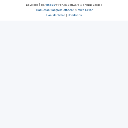
Développé par
phpBB
® Forum Software © phpBB Limited
Traduction française officielle
©
Miles Cellar
Confidentialité
|
Conditions