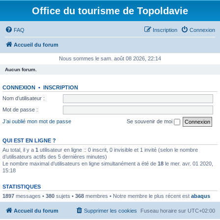
Office du tourisme de Topoldavie
FAQ
Inscription
Connexion
Accueil du forum
Nous sommes le sam. août 08 2026, 22:14
Aucun forum.
CONNEXION
•
INSCRIPTION
Nom d’utilisateur :
Mot de passe :
J’ai oublié mon mot de passe
Se souvenir de moi
QUI EST EN LIGNE ?
Au total, il y a
1
utilisateur en ligne :: 0 inscrit, 0 invisible et 1 invité (selon le nombre
d’utilisateurs actifs des 5 dernières minutes)
Le nombre maximal d’utilisateurs en ligne simultanément a été de
18
le mer. avr. 01 2020,
15:18
STATISTIQUES
1897
messages •
380
sujets •
368
membres • Notre membre le plus récent est
abaqus
Accueil du forum
Supprimer les cookies
Fuseau horaire sur
UTC+02:00