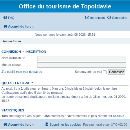
Office du tourisme de Topoldavie
FAQ
Inscription
Connexion
Accueil du forum
Nous sommes le sam. août 08 2026, 15:51
Aucun forum.
CONNEXION
•
INSCRIPTION
Nom d’utilisateur :
Mot de passe :
J’ai oublié mon mot de passe
Se souvenir de moi
QUI EST EN LIGNE ?
Au total, il y a
1
utilisateur en ligne :: 0 inscrit, 0 invisible et 1 invité (selon le nombre
d’utilisateurs actifs des 5 dernières minutes)
Le nombre maximal d’utilisateurs en ligne simultanément a été de
18
le mer. avr. 01 2020,
15:18
STATISTIQUES
1897
messages •
380
sujets •
368
membres • Notre membre le plus récent est
abaqus
Accueil du forum
Supprimer les cookies
Fuseau horaire sur
UTC+02:00