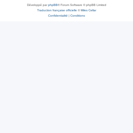
Développé par
phpBB
® Forum Software © phpBB Limited
Traduction française officielle
©
Miles Cellar
Confidentialité
|
Conditions