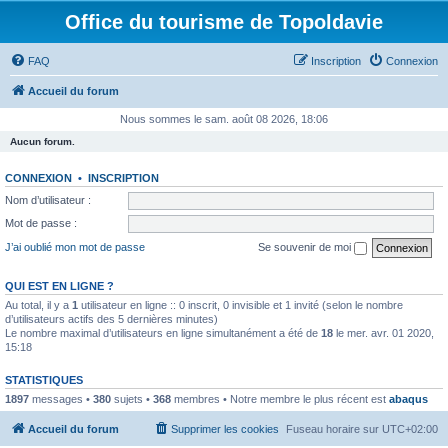
Office du tourisme de Topoldavie
FAQ
Inscription
Connexion
Accueil du forum
Nous sommes le sam. août 08 2026, 18:06
Aucun forum.
CONNEXION
•
INSCRIPTION
Nom d’utilisateur :
Mot de passe :
J’ai oublié mon mot de passe
Se souvenir de moi
QUI EST EN LIGNE ?
Au total, il y a
1
utilisateur en ligne :: 0 inscrit, 0 invisible et 1 invité (selon le nombre
d’utilisateurs actifs des 5 dernières minutes)
Le nombre maximal d’utilisateurs en ligne simultanément a été de
18
le mer. avr. 01 2020,
15:18
STATISTIQUES
1897
messages •
380
sujets •
368
membres • Notre membre le plus récent est
abaqus
Accueil du forum
Supprimer les cookies
Fuseau horaire sur
UTC+02:00