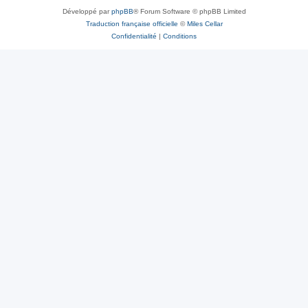
Développé par
phpBB
® Forum Software © phpBB Limited
Traduction française officielle
©
Miles Cellar
Confidentialité
|
Conditions