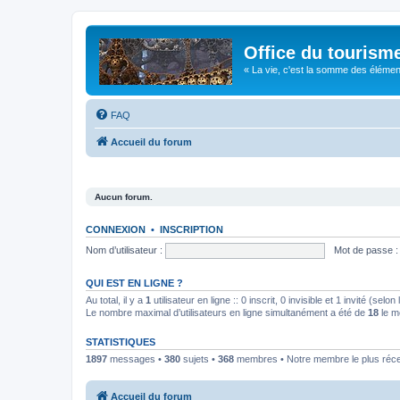
Office du tourism
« La vie, c'est la somme des éléments 
FAQ
Accueil du forum
Aucun forum.
CONNEXION
•
INSCRIPTION
Nom d’utilisateur :
Mot de passe :
QUI EST EN LIGNE ?
Au total, il y a
1
utilisateur en ligne :: 0 inscrit, 0 invisible et 1 invité (se
Le nombre maximal d’utilisateurs en ligne simultanément a été de
18
le m
STATISTIQUES
1897
messages •
380
sujets •
368
membres • Notre membre le plus réc
Accueil du forum