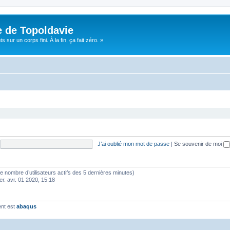
e de Topoldavie
sur un corps fini. À la fin, ça fait zéro. »
J’ai oublié mon mot de passe
|
Se souvenir de moi
lon le nombre d’utilisateurs actifs des 5 dernières minutes)
er. avr. 01 2020, 15:18
ent est
abaqus