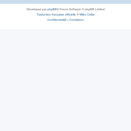
Développé par
phpBB
® Forum Software © phpBB Limited
Traduction française officielle
©
Miles Cellar
Confidentialité
|
Conditions