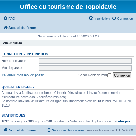
Office du tourisme de Topoldavie
FAQ
Inscription
Connexion
Accueil du forum
Nous sommes le lun. août 10 2026, 21:23
Aucun forum.
CONNEXION
•
INSCRIPTION
Nom d’utilisateur :
Mot de passe :
J’ai oublié mon mot de passe
Se souvenir de moi
QUI EST EN LIGNE ?
Au total, il y a
1
utilisateur en ligne :: 0 inscrit, 0 invisible et 1 invité (selon le nombre
d’utilisateurs actifs des 5 dernières minutes)
Le nombre maximal d’utilisateurs en ligne simultanément a été de
18
le mer. avr. 01 2020,
15:18
STATISTIQUES
1897
messages •
380
sujets •
368
membres • Notre membre le plus récent est
abaqus
Accueil du forum
Supprimer les cookies
Fuseau horaire sur
UTC+02:00