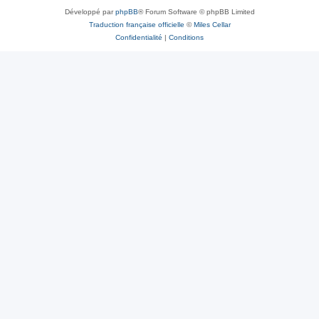
Développé par
phpBB
® Forum Software © phpBB Limited
Traduction française officielle
©
Miles Cellar
Confidentialité
|
Conditions