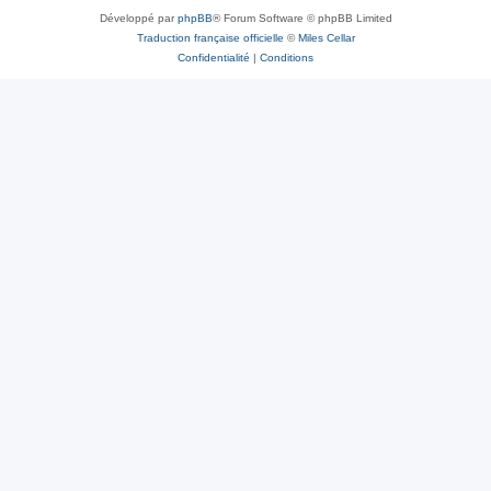
Développé par
phpBB
® Forum Software © phpBB Limited
Traduction française officielle
©
Miles Cellar
Confidentialité
|
Conditions