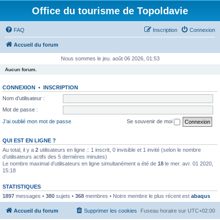
Office du tourisme de Topoldavie
FAQ
Inscription
Connexion
Accueil du forum
Nous sommes le jeu. août 06 2026, 01:53
Aucun forum.
CONNEXION
•
INSCRIPTION
Nom d’utilisateur :
Mot de passe :
J’ai oublié mon mot de passe
Se souvenir de moi
QUI EST EN LIGNE ?
Au total, il y a
2
utilisateurs en ligne :: 1 inscrit, 0 invisible et 1 invité (selon le nombre
d’utilisateurs actifs des 5 dernières minutes)
Le nombre maximal d’utilisateurs en ligne simultanément a été de
18
le mer. avr. 01 2020,
15:18
STATISTIQUES
1897
messages •
380
sujets •
368
membres • Notre membre le plus récent est
abaqus
Accueil du forum
Supprimer les cookies
Fuseau horaire sur
UTC+02:00