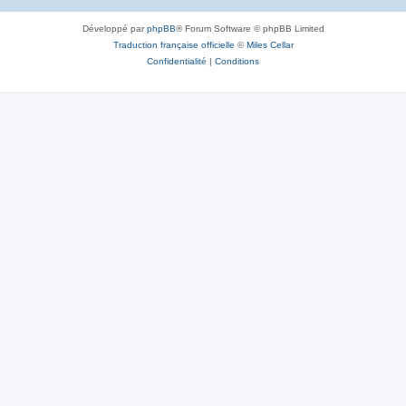
Développé par
phpBB
® Forum Software © phpBB Limited
Traduction française officielle
©
Miles Cellar
Confidentialité
|
Conditions