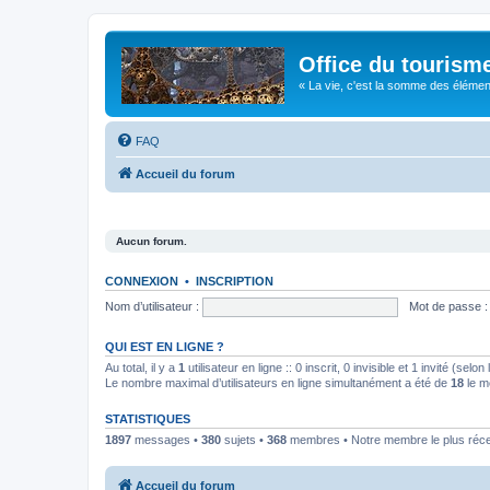
Office du tourism
« La vie, c'est la somme des éléments 
FAQ
Accueil du forum
Aucun forum.
CONNEXION
•
INSCRIPTION
Nom d’utilisateur :
Mot de passe :
QUI EST EN LIGNE ?
Au total, il y a
1
utilisateur en ligne :: 0 inscrit, 0 invisible et 1 invité (se
Le nombre maximal d’utilisateurs en ligne simultanément a été de
18
le m
STATISTIQUES
1897
messages •
380
sujets •
368
membres • Notre membre le plus réc
Accueil du forum