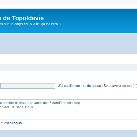
e de Topoldavie
sur un corps fini. À la fin, ça fait zéro. »
J’ai oublié mon mot de passe
|
Se souvenir de moi
lon le nombre d’utilisateurs actifs des 5 dernières minutes)
er. avr. 01 2020, 15:18
ent est
abaqus