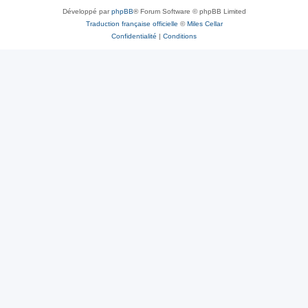
Développé par
phpBB
® Forum Software © phpBB Limited
Traduction française officielle
©
Miles Cellar
Confidentialité
|
Conditions