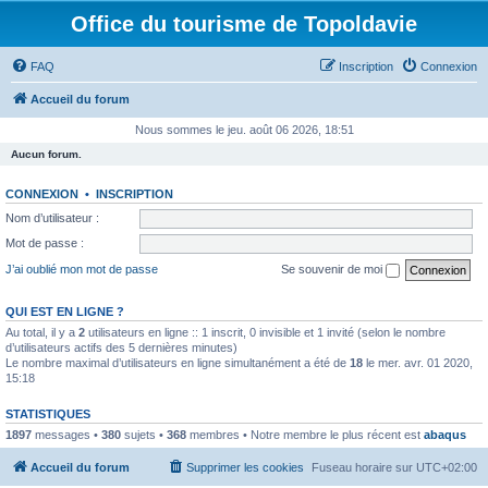
Office du tourisme de Topoldavie
FAQ
Inscription
Connexion
Accueil du forum
Nous sommes le jeu. août 06 2026, 18:51
Aucun forum.
CONNEXION
•
INSCRIPTION
Nom d’utilisateur :
Mot de passe :
J’ai oublié mon mot de passe
Se souvenir de moi
QUI EST EN LIGNE ?
Au total, il y a
2
utilisateurs en ligne :: 1 inscrit, 0 invisible et 1 invité (selon le nombre
d’utilisateurs actifs des 5 dernières minutes)
Le nombre maximal d’utilisateurs en ligne simultanément a été de
18
le mer. avr. 01 2020,
15:18
STATISTIQUES
1897
messages •
380
sujets •
368
membres • Notre membre le plus récent est
abaqus
Accueil du forum
Supprimer les cookies
Fuseau horaire sur
UTC+02:00