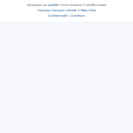
Développé par
phpBB
® Forum Software © phpBB Limited
Traduction française officielle
©
Miles Cellar
Confidentialité
|
Conditions