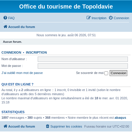
Office du tourisme de Topoldavie
FAQ
Inscription
Connexion
Accueil du forum
Nous sommes le jeu. août 06 2026, 07:51
Aucun forum.
CONNEXION
•
INSCRIPTION
Nom d’utilisateur :
Mot de passe :
J’ai oublié mon mot de passe
Se souvenir de moi
QUI EST EN LIGNE ?
Au total, il y a
2
utilisateurs en ligne :: 1 inscrit, 0 invisible et 1 invité (selon le nombre
d’utilisateurs actifs des 5 dernières minutes)
Le nombre maximal d’utilisateurs en ligne simultanément a été de
18
le mer. avr. 01 2020,
15:18
STATISTIQUES
1897
messages •
380
sujets •
368
membres • Notre membre le plus récent est
abaqus
Accueil du forum
Supprimer les cookies
Fuseau horaire sur
UTC+02:00