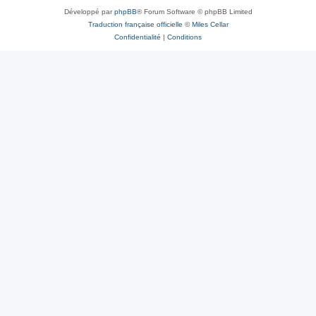
Développé par
phpBB
® Forum Software © phpBB Limited
Traduction française officielle
©
Miles Cellar
Confidentialité
|
Conditions