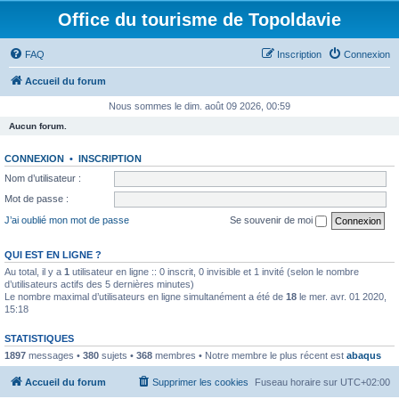
Office du tourisme de Topoldavie
FAQ
Inscription
Connexion
Accueil du forum
Nous sommes le dim. août 09 2026, 00:59
Aucun forum.
CONNEXION
•
INSCRIPTION
Nom d’utilisateur :
Mot de passe :
J’ai oublié mon mot de passe
Se souvenir de moi
QUI EST EN LIGNE ?
Au total, il y a
1
utilisateur en ligne :: 0 inscrit, 0 invisible et 1 invité (selon le nombre
d’utilisateurs actifs des 5 dernières minutes)
Le nombre maximal d’utilisateurs en ligne simultanément a été de
18
le mer. avr. 01 2020,
15:18
STATISTIQUES
1897
messages •
380
sujets •
368
membres • Notre membre le plus récent est
abaqus
Accueil du forum
Supprimer les cookies
Fuseau horaire sur
UTC+02:00