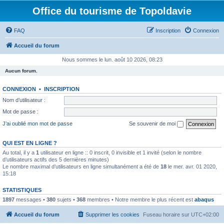
Office du tourisme de Topoldavie
FAQ
Inscription
Connexion
Accueil du forum
Nous sommes le lun. août 10 2026, 08:23
Aucun forum.
CONNEXION
•
INSCRIPTION
Nom d’utilisateur :
Mot de passe :
J’ai oublié mon mot de passe
Se souvenir de moi
QUI EST EN LIGNE ?
Au total, il y a
1
utilisateur en ligne :: 0 inscrit, 0 invisible et 1 invité (selon le nombre
d’utilisateurs actifs des 5 dernières minutes)
Le nombre maximal d’utilisateurs en ligne simultanément a été de
18
le mer. avr. 01 2020,
15:18
STATISTIQUES
1897
messages •
380
sujets •
368
membres • Notre membre le plus récent est
abaqus
Accueil du forum
Supprimer les cookies
Fuseau horaire sur
UTC+02:00