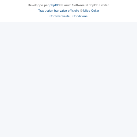
Développé par
phpBB
® Forum Software © phpBB Limited
Traduction française officielle
©
Miles Cellar
Confidentialité
|
Conditions