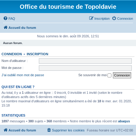
Office du tourisme de Topoldavie
FAQ
Inscription
Connexion
Accueil du forum
Nous sommes le dim. août 09 2026, 12:51
Aucun forum.
CONNEXION
•
INSCRIPTION
Nom d’utilisateur :
Mot de passe :
J’ai oublié mon mot de passe
Se souvenir de moi
QUI EST EN LIGNE ?
Au total, il y a
1
utilisateur en ligne :: 0 inscrit, 0 invisible et 1 invité (selon le nombre
d’utilisateurs actifs des 5 dernières minutes)
Le nombre maximal d’utilisateurs en ligne simultanément a été de
18
le mer. avr. 01 2020,
15:18
STATISTIQUES
1897
messages •
380
sujets •
368
membres • Notre membre le plus récent est
abaqus
Accueil du forum
Supprimer les cookies
Fuseau horaire sur
UTC+02:00