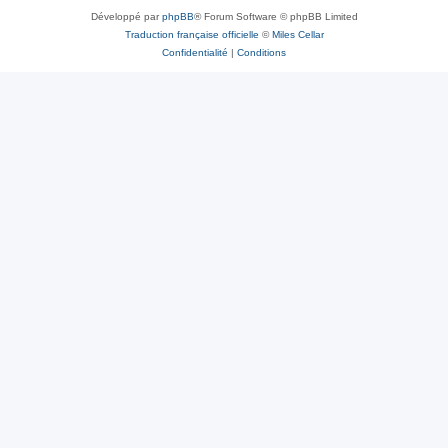
Développé par
phpBB
® Forum Software © phpBB Limited
Traduction française officielle
©
Miles Cellar
Confidentialité
|
Conditions