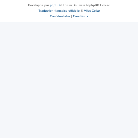
Développé par
phpBB
® Forum Software © phpBB Limited
Traduction française officielle
©
Miles Cellar
Confidentialité
|
Conditions