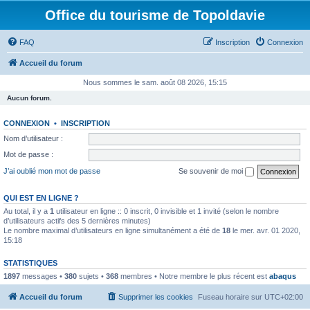
Office du tourisme de Topoldavie
FAQ
Inscription
Connexion
Accueil du forum
Nous sommes le sam. août 08 2026, 15:15
Aucun forum.
CONNEXION
•
INSCRIPTION
Nom d’utilisateur :
Mot de passe :
J’ai oublié mon mot de passe
Se souvenir de moi
QUI EST EN LIGNE ?
Au total, il y a
1
utilisateur en ligne :: 0 inscrit, 0 invisible et 1 invité (selon le nombre
d’utilisateurs actifs des 5 dernières minutes)
Le nombre maximal d’utilisateurs en ligne simultanément a été de
18
le mer. avr. 01 2020,
15:18
STATISTIQUES
1897
messages •
380
sujets •
368
membres • Notre membre le plus récent est
abaqus
Accueil du forum
Supprimer les cookies
Fuseau horaire sur
UTC+02:00