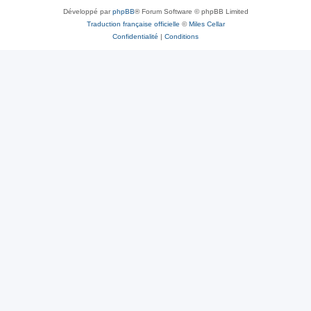
Développé par
phpBB
® Forum Software © phpBB Limited
Traduction française officielle
©
Miles Cellar
Confidentialité
|
Conditions