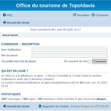
Office du tourisme de Topoldavie
FAQ
Inscription
Connexion
Accueil du forum
Nous sommes le dim. août 09 2026, 01:17
Aucun forum.
CONNEXION
•
INSCRIPTION
Nom d’utilisateur :
Mot de passe :
J’ai oublié mon mot de passe
Se souvenir de moi
QUI EST EN LIGNE ?
Au total, il y a
2
utilisateurs en ligne :: 1 inscrit, 0 invisible et 1 invité (selon le nombre
d’utilisateurs actifs des 5 dernières minutes)
Le nombre maximal d’utilisateurs en ligne simultanément a été de
18
le mer. avr. 01 2020,
15:18
STATISTIQUES
1897
messages •
380
sujets •
368
membres • Notre membre le plus récent est
abaqus
Accueil du forum
Supprimer les cookies
Fuseau horaire sur
UTC+02:00