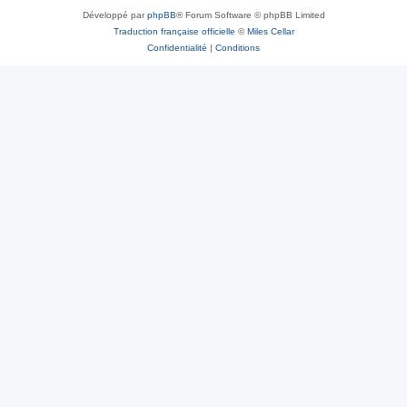
Développé par
phpBB
® Forum Software © phpBB Limited
Traduction française officielle
©
Miles Cellar
Confidentialité
|
Conditions