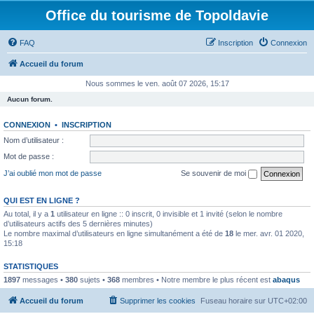
Office du tourisme de Topoldavie
FAQ
Inscription
Connexion
Accueil du forum
Nous sommes le ven. août 07 2026, 15:17
Aucun forum.
CONNEXION
•
INSCRIPTION
Nom d’utilisateur :
Mot de passe :
J’ai oublié mon mot de passe
Se souvenir de moi
QUI EST EN LIGNE ?
Au total, il y a
1
utilisateur en ligne :: 0 inscrit, 0 invisible et 1 invité (selon le nombre
d’utilisateurs actifs des 5 dernières minutes)
Le nombre maximal d’utilisateurs en ligne simultanément a été de
18
le mer. avr. 01 2020,
15:18
STATISTIQUES
1897
messages •
380
sujets •
368
membres • Notre membre le plus récent est
abaqus
Accueil du forum
Supprimer les cookies
Fuseau horaire sur
UTC+02:00