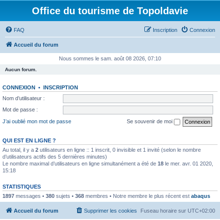
Office du tourisme de Topoldavie
FAQ
Inscription
Connexion
Accueil du forum
Nous sommes le sam. août 08 2026, 07:10
Aucun forum.
CONNEXION
•
INSCRIPTION
Nom d’utilisateur :
Mot de passe :
J’ai oublié mon mot de passe
Se souvenir de moi
QUI EST EN LIGNE ?
Au total, il y a
2
utilisateurs en ligne :: 1 inscrit, 0 invisible et 1 invité (selon le nombre
d’utilisateurs actifs des 5 dernières minutes)
Le nombre maximal d’utilisateurs en ligne simultanément a été de
18
le mer. avr. 01 2020,
15:18
STATISTIQUES
1897
messages •
380
sujets •
368
membres • Notre membre le plus récent est
abaqus
Accueil du forum
Supprimer les cookies
Fuseau horaire sur
UTC+02:00