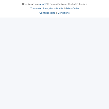
Développé par
phpBB
® Forum Software © phpBB Limited
Traduction française officielle
©
Miles Cellar
Confidentialité
|
Conditions