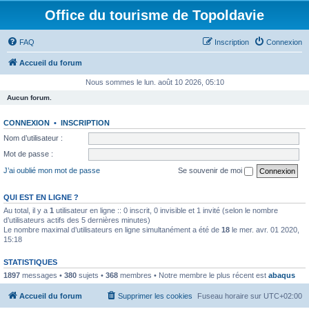
Office du tourisme de Topoldavie
FAQ
Inscription
Connexion
Accueil du forum
Nous sommes le lun. août 10 2026, 05:10
Aucun forum.
CONNEXION
•
INSCRIPTION
Nom d’utilisateur :
Mot de passe :
J’ai oublié mon mot de passe
Se souvenir de moi
QUI EST EN LIGNE ?
Au total, il y a
1
utilisateur en ligne :: 0 inscrit, 0 invisible et 1 invité (selon le nombre
d’utilisateurs actifs des 5 dernières minutes)
Le nombre maximal d’utilisateurs en ligne simultanément a été de
18
le mer. avr. 01 2020,
15:18
STATISTIQUES
1897
messages •
380
sujets •
368
membres • Notre membre le plus récent est
abaqus
Accueil du forum
Supprimer les cookies
Fuseau horaire sur
UTC+02:00