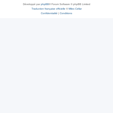
Développé par
phpBB
® Forum Software © phpBB Limited
Traduction française officielle
©
Miles Cellar
Confidentialité
|
Conditions