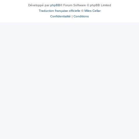
Développé par
phpBB
® Forum Software © phpBB Limited
Traduction française officielle
©
Miles Cellar
Confidentialité
|
Conditions