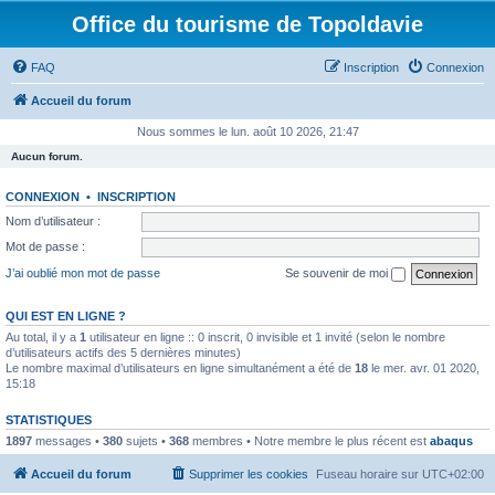
Office du tourisme de Topoldavie
FAQ
Inscription
Connexion
Accueil du forum
Nous sommes le lun. août 10 2026, 21:47
Aucun forum.
CONNEXION
•
INSCRIPTION
Nom d’utilisateur :
Mot de passe :
J’ai oublié mon mot de passe
Se souvenir de moi
QUI EST EN LIGNE ?
Au total, il y a
1
utilisateur en ligne :: 0 inscrit, 0 invisible et 1 invité (selon le nombre
d’utilisateurs actifs des 5 dernières minutes)
Le nombre maximal d’utilisateurs en ligne simultanément a été de
18
le mer. avr. 01 2020,
15:18
STATISTIQUES
1897
messages •
380
sujets •
368
membres • Notre membre le plus récent est
abaqus
Accueil du forum
Supprimer les cookies
Fuseau horaire sur
UTC+02:00