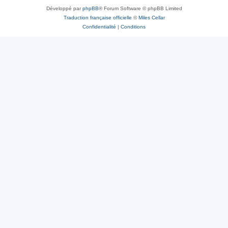
Développé par
phpBB
® Forum Software © phpBB Limited
Traduction française officielle
©
Miles Cellar
Confidentialité
|
Conditions