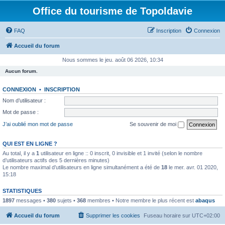
Office du tourisme de Topoldavie
FAQ
Inscription
Connexion
Accueil du forum
Nous sommes le jeu. août 06 2026, 10:34
Aucun forum.
CONNEXION
•
INSCRIPTION
Nom d’utilisateur :
Mot de passe :
J’ai oublié mon mot de passe
Se souvenir de moi
QUI EST EN LIGNE ?
Au total, il y a
1
utilisateur en ligne :: 0 inscrit, 0 invisible et 1 invité (selon le nombre
d’utilisateurs actifs des 5 dernières minutes)
Le nombre maximal d’utilisateurs en ligne simultanément a été de
18
le mer. avr. 01 2020,
15:18
STATISTIQUES
1897
messages •
380
sujets •
368
membres • Notre membre le plus récent est
abaqus
Accueil du forum
Supprimer les cookies
Fuseau horaire sur
UTC+02:00