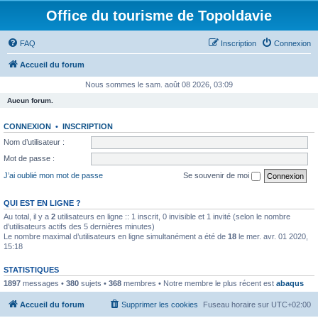
Office du tourisme de Topoldavie
FAQ
Inscription
Connexion
Accueil du forum
Nous sommes le sam. août 08 2026, 03:09
Aucun forum.
CONNEXION
•
INSCRIPTION
Nom d’utilisateur :
Mot de passe :
J’ai oublié mon mot de passe
Se souvenir de moi
QUI EST EN LIGNE ?
Au total, il y a
2
utilisateurs en ligne :: 1 inscrit, 0 invisible et 1 invité (selon le nombre
d’utilisateurs actifs des 5 dernières minutes)
Le nombre maximal d’utilisateurs en ligne simultanément a été de
18
le mer. avr. 01 2020,
15:18
STATISTIQUES
1897
messages •
380
sujets •
368
membres • Notre membre le plus récent est
abaqus
Accueil du forum
Supprimer les cookies
Fuseau horaire sur
UTC+02:00