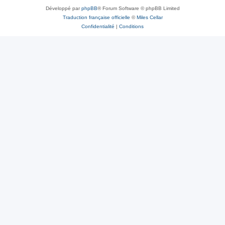
Développé par
phpBB
® Forum Software © phpBB Limited
Traduction française officielle
©
Miles Cellar
Confidentialité
|
Conditions