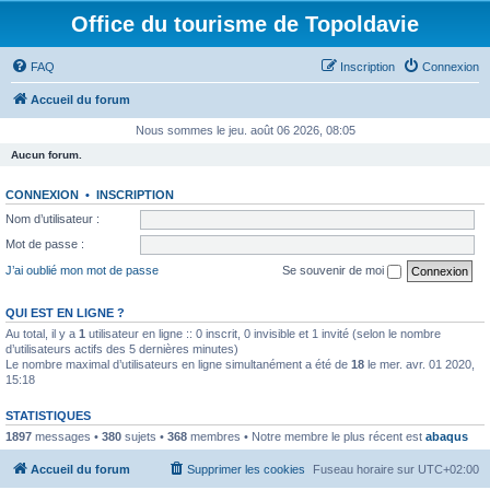
Office du tourisme de Topoldavie
FAQ
Inscription
Connexion
Accueil du forum
Nous sommes le jeu. août 06 2026, 08:05
Aucun forum.
CONNEXION
•
INSCRIPTION
Nom d’utilisateur :
Mot de passe :
J’ai oublié mon mot de passe
Se souvenir de moi
QUI EST EN LIGNE ?
Au total, il y a
1
utilisateur en ligne :: 0 inscrit, 0 invisible et 1 invité (selon le nombre
d’utilisateurs actifs des 5 dernières minutes)
Le nombre maximal d’utilisateurs en ligne simultanément a été de
18
le mer. avr. 01 2020,
15:18
STATISTIQUES
1897
messages •
380
sujets •
368
membres • Notre membre le plus récent est
abaqus
Accueil du forum
Supprimer les cookies
Fuseau horaire sur
UTC+02:00