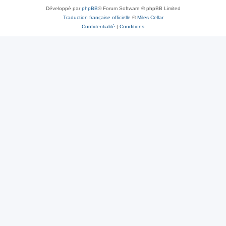
Développé par
phpBB
® Forum Software © phpBB Limited
Traduction française officielle
©
Miles Cellar
Confidentialité
|
Conditions