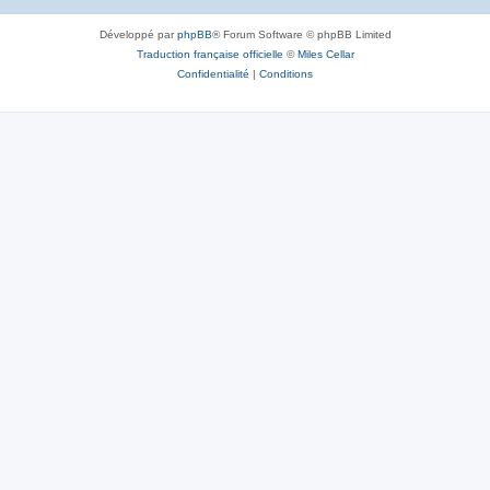
Développé par
phpBB
® Forum Software © phpBB Limited
Traduction française officielle
©
Miles Cellar
Confidentialité
|
Conditions