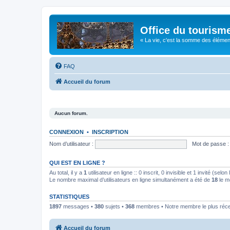
Office du tourism
« La vie, c'est la somme des éléments 
FAQ
Accueil du forum
Aucun forum.
CONNEXION
•
INSCRIPTION
Nom d’utilisateur :
Mot de passe :
QUI EST EN LIGNE ?
Au total, il y a
1
utilisateur en ligne :: 0 inscrit, 0 invisible et 1 invité (se
Le nombre maximal d’utilisateurs en ligne simultanément a été de
18
le m
STATISTIQUES
1897
messages •
380
sujets •
368
membres • Notre membre le plus réc
Accueil du forum