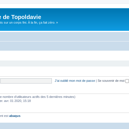
e de Topoldavie
sur un corps fini. À la fin, ça fait zéro. »
J’ai oublié mon mot de passe
|
Se souvenir de moi
lon le nombre d’utilisateurs actifs des 5 dernières minutes)
er. avr. 01 2020, 15:18
ent est
abaqus