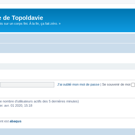
e de Topoldavie
sur un corps fini. À la fin, ça fait zéro. »
J’ai oublié mon mot de passe
|
Se souvenir de moi
lon le nombre d’utilisateurs actifs des 5 dernières minutes)
er. avr. 01 2020, 15:18
ent est
abaqus