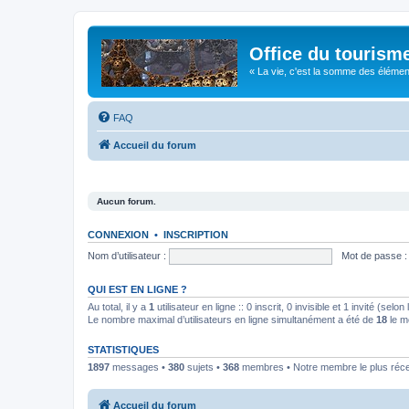
Office du tourism
« La vie, c'est la somme des éléments 
FAQ
Accueil du forum
Aucun forum.
CONNEXION
•
INSCRIPTION
Nom d’utilisateur :
Mot de passe :
QUI EST EN LIGNE ?
Au total, il y a
1
utilisateur en ligne :: 0 inscrit, 0 invisible et 1 invité (se
Le nombre maximal d’utilisateurs en ligne simultanément a été de
18
le m
STATISTIQUES
1897
messages •
380
sujets •
368
membres • Notre membre le plus réc
Accueil du forum