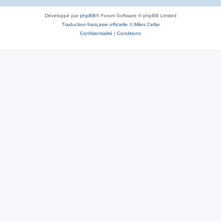
Développé par
phpBB
® Forum Software © phpBB Limited
Traduction française officielle
©
Miles Cellar
Confidentialité
|
Conditions