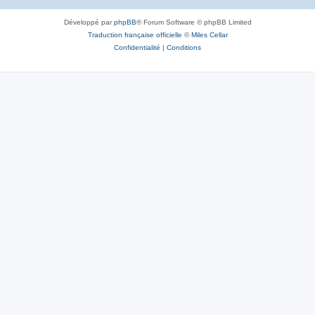
Développé par
phpBB
® Forum Software © phpBB Limited
Traduction française officielle
©
Miles Cellar
Confidentialité
|
Conditions