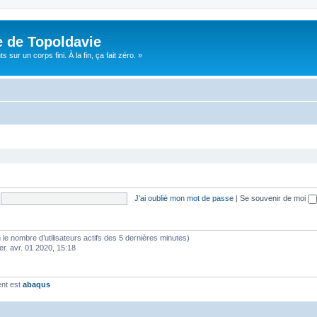
e de Topoldavie
sur un corps fini. À la fin, ça fait zéro. »
J’ai oublié mon mot de passe
|
Se souvenir de moi
elon le nombre d’utilisateurs actifs des 5 dernières minutes)
er. avr. 01 2020, 15:18
ent est
abaqus