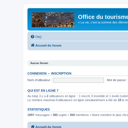
Office du tourism
« La vie, c'est la somme des éléments 
FAQ
Accueil du forum
Aucun forum.
CONNEXION
•
INSCRIPTION
Nom d’utilisateur :
Mot de passe :
QUI EST EN LIGNE ?
Au total, il y a
2
utilisateurs en ligne :: 1 inscrit, 0 invisible et 1 invité (s
Le nombre maximal d’utilisateurs en ligne simultanément a été de
18
le m
STATISTIQUES
1897
messages •
380
sujets •
368
membres • Notre membre le plus réc
Accueil du forum