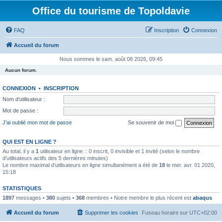
Office du tourisme de Topoldavie
FAQ
Inscription
Connexion
Accueil du forum
Nous sommes le sam. août 08 2026, 09:45
Aucun forum.
CONNEXION
•
INSCRIPTION
Nom d’utilisateur :
Mot de passe :
J’ai oublié mon mot de passe
Se souvenir de moi
QUI EST EN LIGNE ?
Au total, il y a
1
utilisateur en ligne :: 0 inscrit, 0 invisible et 1 invité (selon le nombre
d’utilisateurs actifs des 5 dernières minutes)
Le nombre maximal d’utilisateurs en ligne simultanément a été de
18
le mer. avr. 01 2020,
15:18
STATISTIQUES
1897
messages •
380
sujets •
368
membres • Notre membre le plus récent est
abaqus
Accueil du forum
Supprimer les cookies
Fuseau horaire sur
UTC+02:00