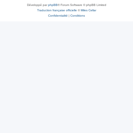
Développé par
phpBB
® Forum Software © phpBB Limited
Traduction française officielle
©
Miles Cellar
Confidentialité
|
Conditions