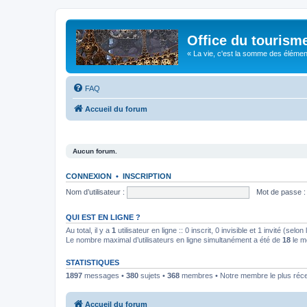
Office du tourism
« La vie, c'est la somme des éléments 
FAQ
Accueil du forum
Aucun forum.
CONNEXION
•
INSCRIPTION
Nom d’utilisateur :
Mot de passe :
QUI EST EN LIGNE ?
Au total, il y a
1
utilisateur en ligne :: 0 inscrit, 0 invisible et 1 invité (se
Le nombre maximal d’utilisateurs en ligne simultanément a été de
18
le m
STATISTIQUES
1897
messages •
380
sujets •
368
membres • Notre membre le plus réc
Accueil du forum