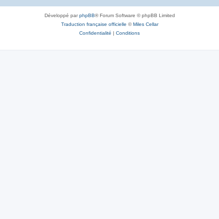
Développé par
phpBB
® Forum Software © phpBB Limited
Traduction française officielle
©
Miles Cellar
Confidentialité
|
Conditions