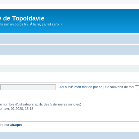
e de Topoldavie
sur un corps fini. À la fin, ça fait zéro. »
J’ai oublié mon mot de passe
|
Se souvenir de moi
lon le nombre d’utilisateurs actifs des 5 dernières minutes)
er. avr. 01 2020, 15:18
ent est
abaqus