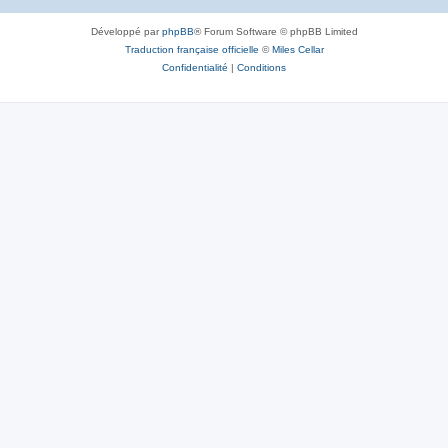
Développé par
phpBB
® Forum Software © phpBB Limited
Traduction française officielle
©
Miles Cellar
Confidentialité
|
Conditions