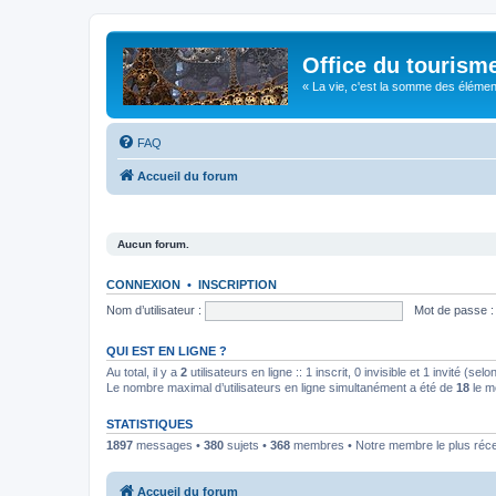
Office du tourism
« La vie, c'est la somme des éléments 
FAQ
Accueil du forum
Aucun forum.
CONNEXION
•
INSCRIPTION
Nom d’utilisateur :
Mot de passe :
QUI EST EN LIGNE ?
Au total, il y a
2
utilisateurs en ligne :: 1 inscrit, 0 invisible et 1 invité (s
Le nombre maximal d’utilisateurs en ligne simultanément a été de
18
le m
STATISTIQUES
1897
messages •
380
sujets •
368
membres • Notre membre le plus réc
Accueil du forum