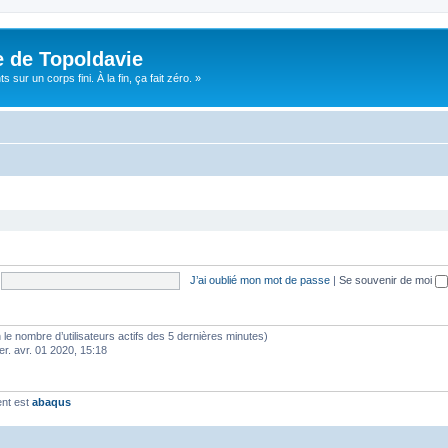
e de Topoldavie
sur un corps fini. À la fin, ça fait zéro. »
J’ai oublié mon mot de passe
|
Se souvenir de moi
elon le nombre d’utilisateurs actifs des 5 dernières minutes)
er. avr. 01 2020, 15:18
ent est
abaqus