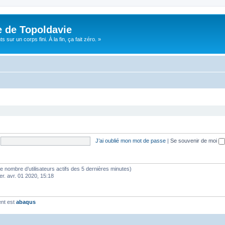
e de Topoldavie
sur un corps fini. À la fin, ça fait zéro. »
J’ai oublié mon mot de passe
|
Se souvenir de moi
lon le nombre d’utilisateurs actifs des 5 dernières minutes)
er. avr. 01 2020, 15:18
ent est
abaqus