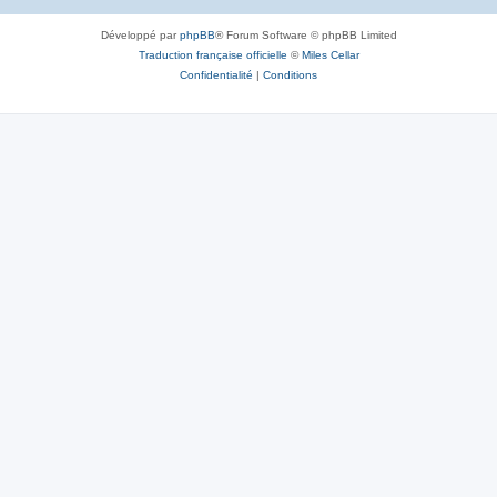
Développé par
phpBB
® Forum Software © phpBB Limited
Traduction française officielle
©
Miles Cellar
Confidentialité
|
Conditions