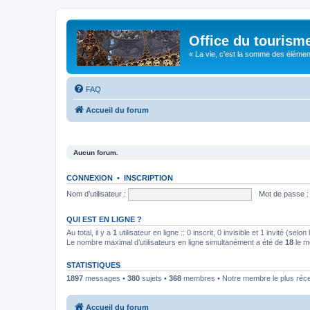
Office du tourism
« La vie, c'est la somme des éléments 
FAQ
Accueil du forum
Aucun forum.
CONNEXION
•
INSCRIPTION
Nom d’utilisateur :
Mot de passe :
QUI EST EN LIGNE ?
Au total, il y a
1
utilisateur en ligne :: 0 inscrit, 0 invisible et 1 invité (se
Le nombre maximal d’utilisateurs en ligne simultanément a été de
18
le m
STATISTIQUES
1897
messages •
380
sujets •
368
membres • Notre membre le plus réc
Accueil du forum