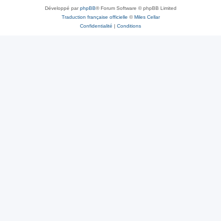
Développé par
phpBB
® Forum Software © phpBB Limited
Traduction française officielle
©
Miles Cellar
Confidentialité
|
Conditions