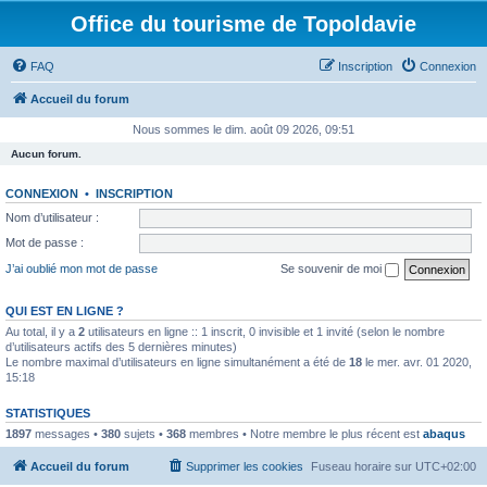
Office du tourisme de Topoldavie
FAQ
Inscription
Connexion
Accueil du forum
Nous sommes le dim. août 09 2026, 09:51
Aucun forum.
CONNEXION
•
INSCRIPTION
Nom d’utilisateur :
Mot de passe :
J’ai oublié mon mot de passe
Se souvenir de moi
QUI EST EN LIGNE ?
Au total, il y a
2
utilisateurs en ligne :: 1 inscrit, 0 invisible et 1 invité (selon le nombre
d’utilisateurs actifs des 5 dernières minutes)
Le nombre maximal d’utilisateurs en ligne simultanément a été de
18
le mer. avr. 01 2020,
15:18
STATISTIQUES
1897
messages •
380
sujets •
368
membres • Notre membre le plus récent est
abaqus
Accueil du forum
Supprimer les cookies
Fuseau horaire sur
UTC+02:00