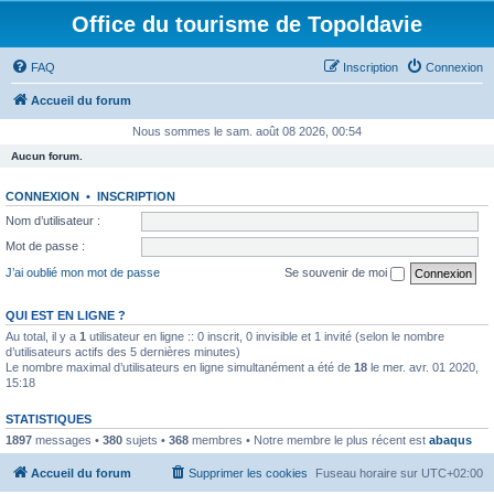
Office du tourisme de Topoldavie
FAQ
Inscription
Connexion
Accueil du forum
Nous sommes le sam. août 08 2026, 00:54
Aucun forum.
CONNEXION
•
INSCRIPTION
Nom d’utilisateur :
Mot de passe :
J’ai oublié mon mot de passe
Se souvenir de moi
QUI EST EN LIGNE ?
Au total, il y a
1
utilisateur en ligne :: 0 inscrit, 0 invisible et 1 invité (selon le nombre
d’utilisateurs actifs des 5 dernières minutes)
Le nombre maximal d’utilisateurs en ligne simultanément a été de
18
le mer. avr. 01 2020,
15:18
STATISTIQUES
1897
messages •
380
sujets •
368
membres • Notre membre le plus récent est
abaqus
Accueil du forum
Supprimer les cookies
Fuseau horaire sur
UTC+02:00