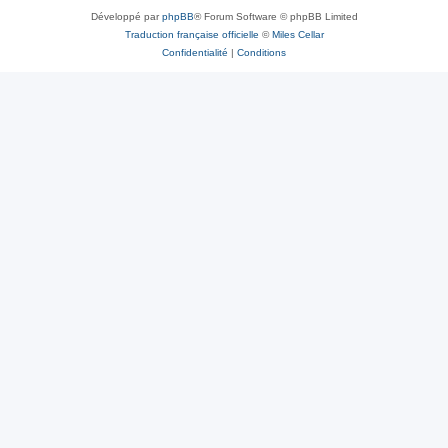
Développé par
phpBB
® Forum Software © phpBB Limited
Traduction française officielle
©
Miles Cellar
Confidentialité
|
Conditions