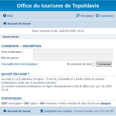
Office du tourisme de Topoldavie
FAQ
Inscription
Connexion
Accueil du forum
Nous sommes le jeu. août 06 2026, 15:51
Aucun forum.
CONNEXION
•
INSCRIPTION
Nom d’utilisateur :
Mot de passe :
J’ai oublié mon mot de passe
Se souvenir de moi
QUI EST EN LIGNE ?
Au total, il y a
1
utilisateur en ligne :: 0 inscrit, 0 invisible et 1 invité (selon le nombre
d’utilisateurs actifs des 5 dernières minutes)
Le nombre maximal d’utilisateurs en ligne simultanément a été de
18
le mer. avr. 01 2020,
15:18
STATISTIQUES
1897
messages •
380
sujets •
368
membres • Notre membre le plus récent est
abaqus
Accueil du forum
Supprimer les cookies
Fuseau horaire sur
UTC+02:00