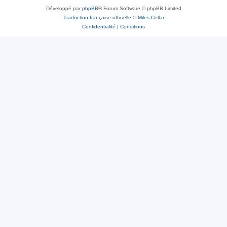
Développé par
phpBB
® Forum Software © phpBB Limited
Traduction française officielle
©
Miles Cellar
Confidentialité
|
Conditions