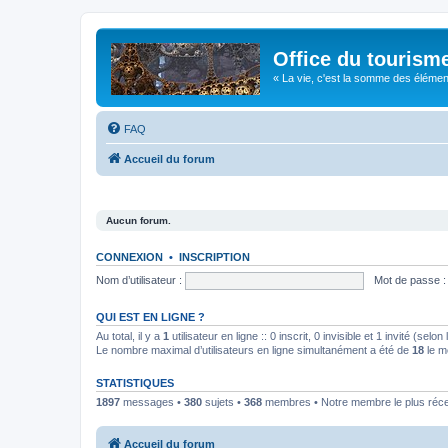
Office du tourism
« La vie, c'est la somme des éléments 
FAQ
Accueil du forum
Aucun forum.
CONNEXION
•
INSCRIPTION
Nom d’utilisateur :
Mot de passe :
QUI EST EN LIGNE ?
Au total, il y a
1
utilisateur en ligne :: 0 inscrit, 0 invisible et 1 invité (se
Le nombre maximal d’utilisateurs en ligne simultanément a été de
18
le m
STATISTIQUES
1897
messages •
380
sujets •
368
membres • Notre membre le plus réc
Accueil du forum