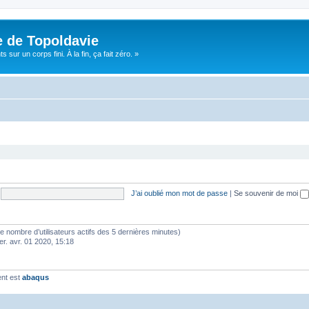
e de Topoldavie
sur un corps fini. À la fin, ça fait zéro. »
J’ai oublié mon mot de passe
|
Se souvenir de moi
lon le nombre d’utilisateurs actifs des 5 dernières minutes)
er. avr. 01 2020, 15:18
ent est
abaqus