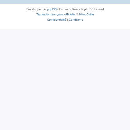
Développé par
phpBB
® Forum Software © phpBB Limited
Traduction française officielle
©
Miles Cellar
Confidentialité
|
Conditions